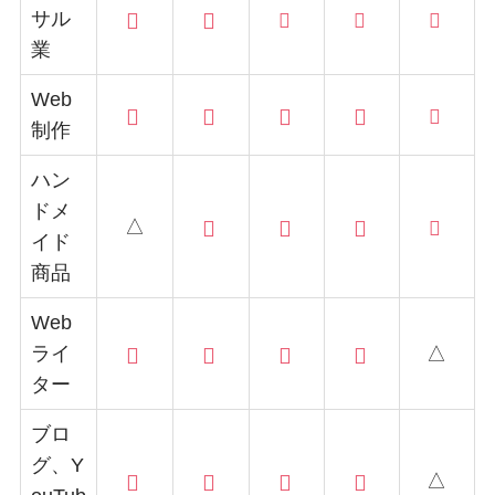
サル
業
Web
制作
ハン
ドメ
△
イド
商品
Web
ライ
△
ター
ブロ
グ、Y
△