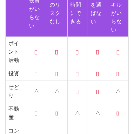
投資
のリ
時間
を選
キル
がい
スク
にで
ばな
がい
らな
なし
きる
い
らな
い
い
ポイ
ント
活動
投資
せど
△
△
△
り
不動
△
△
産
コン